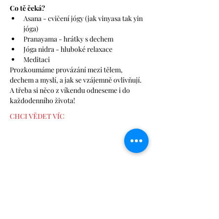
Co tě čeká? 
Asana - cvičení jógy (jak vinyasa tak yin 
jóga) 
Pranayama - hrátky s dechem 
Jóga nidra - hluboké relaxace
Meditaci  
Prozkoumáme provázání mezi tělem, 
dechem a myslí, a jak se vzájemně ovlivňují. 
A třeba si něco z víkendu odneseme i do 
každodenního života! 
CHCI VĚDET VÍC
Sdílet událost