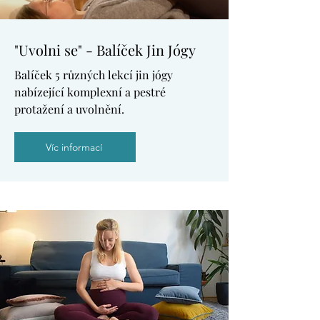
"Uvolni se" - Balíček Jin Jógy
Balíček 5 různých lekcí jin jógy
nabízející komplexní a pestré
protažení a uvolnění.
Víc informací