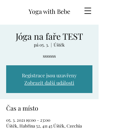
Yoga with Bebe
Jóga na faře TEST
pá 05. 3.
  |  
Úštěk
sssssss
Registrace jsou uzavřeny
Zobrazit další události
Čas a místo
05. 3. 2021 19:00 – 23:00
Úštěk, Habřina 52, 411 45 Úštěk, Czechia