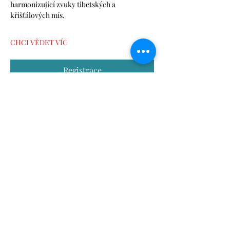
harmonizující zvuky tibetských a 
křišťálových mís.
CHCI VĚDET VÍC
Registrace
Sdílet událost
alzbeta.dunn@gmail.com
+420 606 807 775