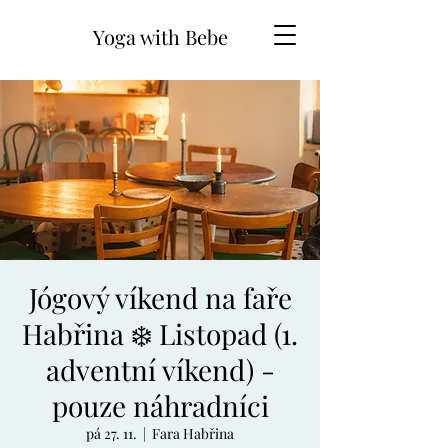
Yoga with Bebe
Jógový víkend na faře
Habřina ❄️ Listopad (1.
adventní víkend) -
pouze náhradníci
pá 27. 11.
  |  
Fara Habřina