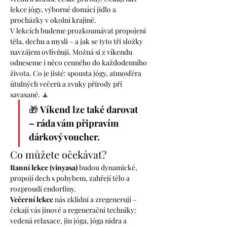
lekce jógy, výborné domácí jídlo a 
procházky v okolní krajině.
V lekcích budeme prozkoumávat propojení 
těla, dechu a mysli – a jak se tyto tři složky 
navzájem ovlivňují. Možná si z víkendu 
odneseme i něco cenného do každodenního 
života. Co je jisté: spousta jógy, atmosféra 
útulných večerů a zvuky přírody při 
savasaně. 🧘
🎁 
Víkend lze také darovat 
– ráda vám připravím 
dárkový voucher.
Co můžete očekávat?
Ranní lekce (vinyasa)
 budou dynamické, 
propojí dech s pohybem, zahřejí tělo a 
rozproudí endorfiny.
Večerní lekce
 nás zklidní a zregenerují – 
čekají vás jinové a regenerační techniky: 
vedená relaxace, jin jóga, jóga nidra a 