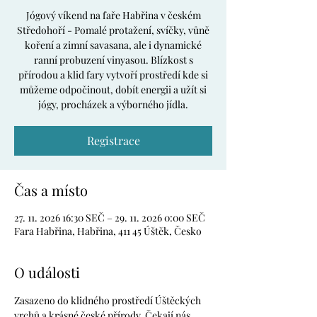
Jógový víkend na faře Habřina v českém
Středohoří - Pomalé protažení, svíčky, vůně
koření a zimní savasana, ale i dynamické
ranní probuzení vinyasou. Blízkost s
přírodou a klid fary vytvoří prostředí kde si
můžeme odpočinout, dobít energii a užít si
jógy, procházek a výborného jídla.
Registrace
Čas a místo
27. 11. 2026 16:30 SEČ – 29. 11. 2026 0:00 SEČ
Fara Habřina, Habřina, 411 45 Úštěk, Česko
O události
Zasazeno do klidného prostředí Úštěckých 
vrchů a krásné české přírody. Čekají nás 