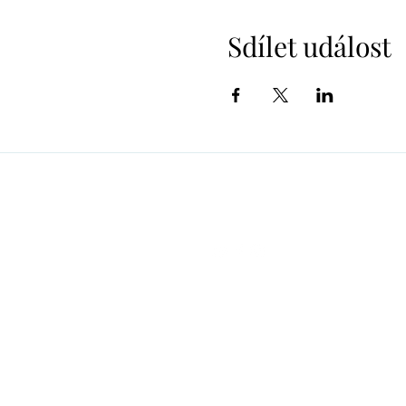
Sdílet událost
alzbeta.dunn@gmail.com
+420 606 807 775
©2021 by Alžběta Dunn Astley-Co
Husáková, Farského 7, Praha 7, 17
07585101,
obchodní podmínky