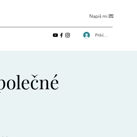
Napiš mi 💌
Přihlásit se
společné