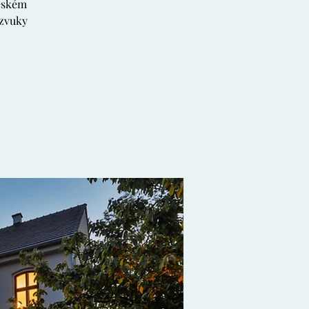
českém
 zvuky