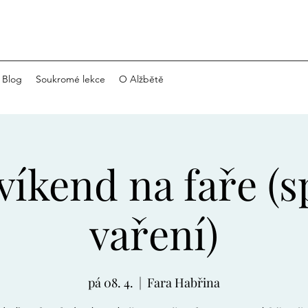
Blog
Soukromé lekce
O Alžbětě
víkend na faře (
vaření)
pá 08. 4.
  |  
Fara Habřina