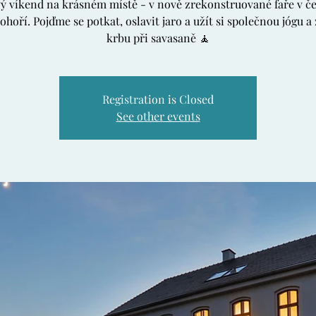
ý víkend na krásném místě - v nově zrekonstruované faře v 
ohoří. Pojďme se potkat, oslavit jaro a užít si společnou jógu a
krbu při savasaně 🧘
Registration is Closed
See other events