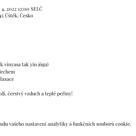
. 4. 2022 12:00 SELČ
45 Úštěk, Česko
k vinyasa tak yin jóga) 
dechem 
elaxace
zdi, čerstvý vzduch a teplé peřiny!
du vašeho nastavení analytiky a funkčních souborů cookie.