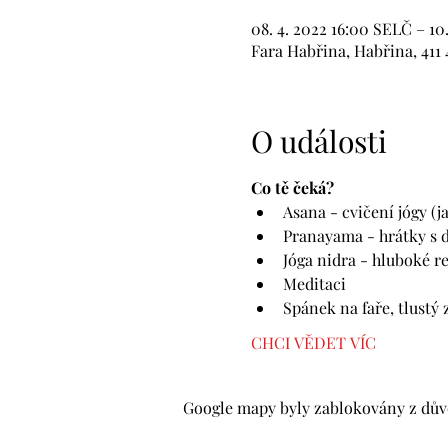
08. 4. 2022 16:00 SELČ – 10
Fara Habřina, Habřina, 411 
O události
Co tě čeká? 
Asana - cvičení jógy (ja
Pranayama - hrátky s 
Jóga nidra - hluboké r
Meditaci 
Spánek na faře, tlustý 
CHCI VĚDET VÍC
Google mapy byly zablokovány z důvo