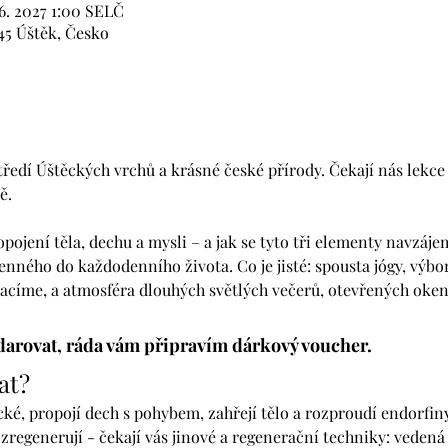
 6. 2027 1:00 SELČ
45 Úštěk, Česko
edí Úštěckých vrchů a krásné české přírody. Čekají nás lekce 
ě.
jení těla, dechu a mysli – a jak se tyto tři elementy navzájem
nného do každodenního života. Co je jisté: spousta jógy, výbor
racíme, a atmosféra dlouhých světlých večerů, otevřených oken
darovat, ráda vám připravím dárkový voucher.
at?
é, propojí dech s pohybem, zahřejí tělo a rozproudí endorfiny
 zregenerují - čekají vás jinové a regenerační techniky: vedená r