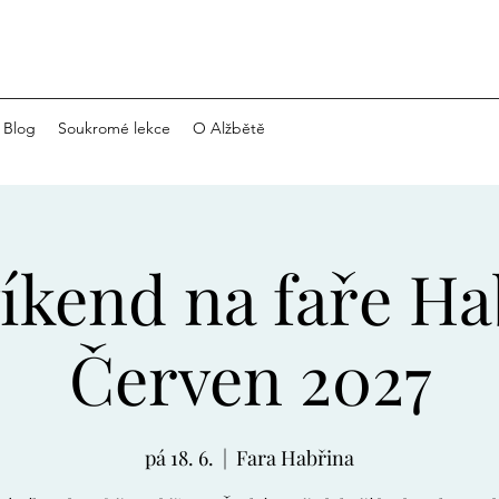
Blog
Soukromé lekce
O Alžbětě
víkend na faře Ha
Červen 2027
pá 18. 6.
  |  
Fara Habřina