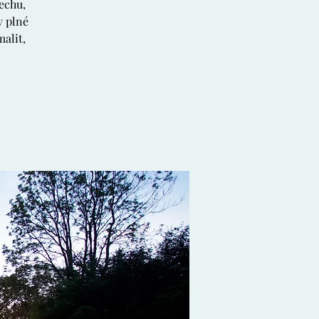
echu,
v plné
malit,