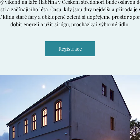
vý víkend na faře Habřina v Českém středohoří bude oslavou d
sti a začínajícího léta. Času, kdy jsou dny nejdelší a příroda je 
 V klidu staré fary a obklopené zelení si dopřejeme prostor zpo
dobít energii a užít si jógu, procházky i výborné jídlo.
Registrace