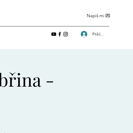
Napiš mi 💌
Přihlásit se
břina -