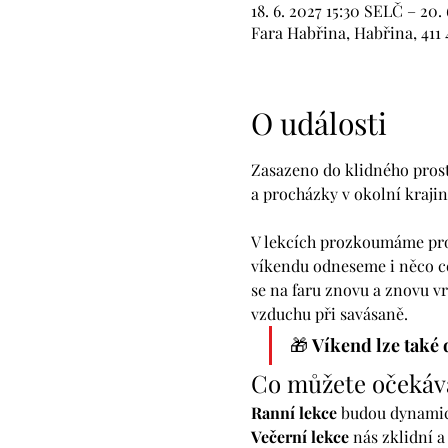
18. 6. 2027 15:30 SELČ – 20.
Fara Habřina, Habřina, 411 
O události
Zasazeno do klidného prostř
a procházky v okolní krajin
V lekcích prozkoumáme propo
víkendu odneseme i něco ce
se na faru znovu a znovu v
vzduchu při savásaně.
🎁 
Víkend lze také 
Co můžete očekáv
Ranní lekce
 budou dynamick
Večerní lekce
 nás zklidní a