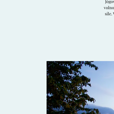
Jógo
volno
síle.