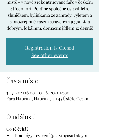
místě - v nově zrekontruované faře v českém
Středohoří. Pojďme společně oslavit léto,
sluníčkem, bylinkama ze zahrady, výletem a
samozřejmně časem straveným jógou 🧘 a
dobrým, lokálním, domácím jídlem 3x denně!
Registration is Closed
See other events
Čas a místo
31. 7. 2021 16:00 – 03. 8. 2021 12:00
Fara Habřina, Habřina, 411 45 Úštěk, Česko
O události
Co tě čeká? 
Plno jógy...cvičení (jak vinyasa tak yin 