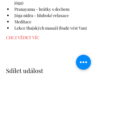
jóga)
Pranayama - hrátky s dechem 
Jóga nidra - hluboké relaxace
Meditace 
Lekce thajských masaží (bude vést Van) 
CHCI VĚDET VÍC
Sdílet událost
alzbeta.dunn@gmail.com
+420 606 807 775