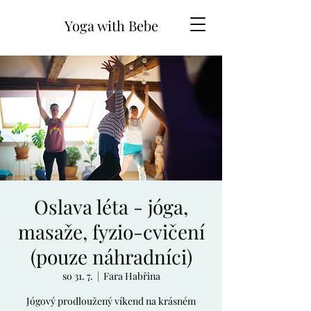
Yoga with Bebe
Oslava léta - jóga,
masaže, fyzio-cvičení
(pouze náhradníci)
so 31. 7.
  |  
Fara Habřina
Jógový prodloužený víkend na krásném