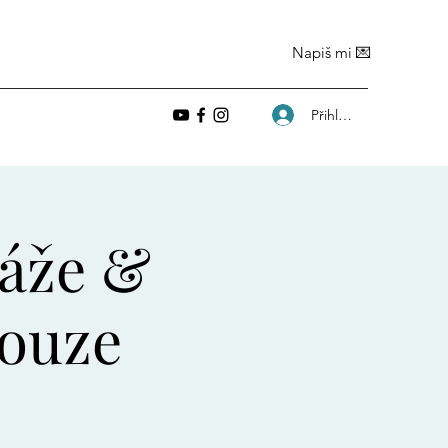
Napiš mi 💌
Přihlásit se
sáže &
pouze