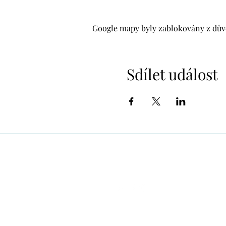
Google mapy byly zablokovány z důvo
Sdílet událost
alzbeta.dunn@gmail.com
+420 606 807 775