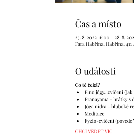
Čas a místo
25. 8. 2022 16:00 – 28. 8. 20
Fara Habřina, Habřina, 411 
O události
Co tě čeká? 
Plno jógy...cvičení (jak
Pranayama - hrátky s 
Jóga nidra - hluboké r
Meditace 
Fyzio-cvičení (povede 
CHCI VĚDET VÍC