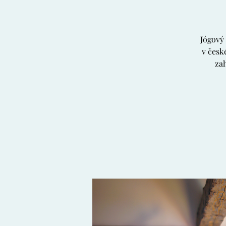
Jógový
v česk
za