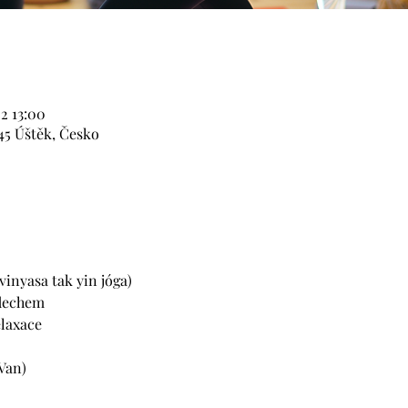
22 13:00
45 Úštěk, Česko
 vinyasa tak yin jóga)
dechem 
elaxace
Van)