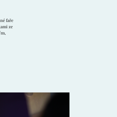
né faře
kami ze
ým,