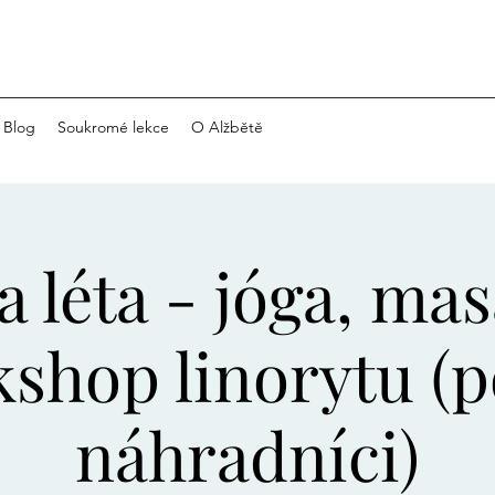
Blog
Soukromé lekce
O Alžbětě
a léta - jóga, ma
shop linorytu (
náhradníci)