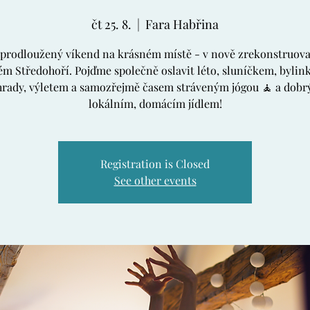
čt 25. 8.
  |  
Fara Habřina
 prodloužený víkend na krásném místě - v nově zrekonstruova
ém Středohoří. Pojďme společně oslavit léto, sluníčkem, bylin
hrady, výletem a samozřejmě časem stráveným jógou 🧘 a dobr
lokálním, domácím jídlem!
Registration is Closed
See other events