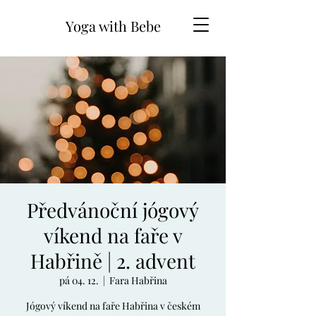
Yoga with Bebe
Předvánoční jógový
víkend na faře v
Habřině | 2. advent
pá 04. 12.
  |  
Fara Habřina
Jógový víkend na faře Habřina v českém