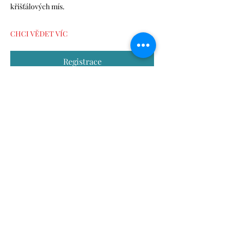
křišťálových mís.
CHCI VĚDET VÍC
Registrace
Sdílet událost
alzbeta.dunn@gmail.com
+420 606 807 775