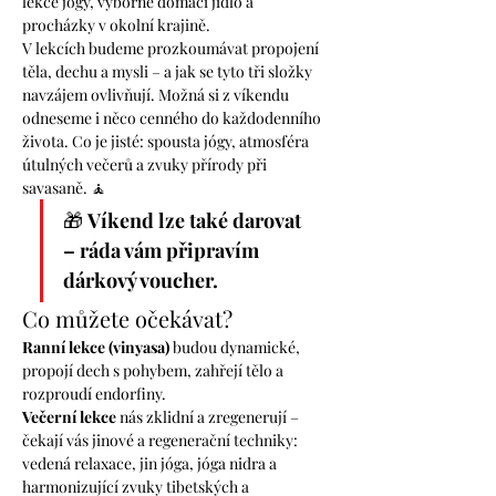
lekce jógy, výborné domácí jídlo a 
procházky v okolní krajině.
V lekcích budeme prozkoumávat propojení 
těla, dechu a mysli – a jak se tyto tři složky 
navzájem ovlivňují. Možná si z víkendu 
odneseme i něco cenného do každodenního 
života. Co je jisté: spousta jógy, atmosféra 
útulných večerů a zvuky přírody při 
savasaně. 🧘
🎁 
Víkend lze také darovat 
– ráda vám připravím 
dárkový voucher.
Co můžete očekávat?
Ranní lekce (vinyasa)
 budou dynamické, 
propojí dech s pohybem, zahřejí tělo a 
rozproudí endorfiny.
Večerní lekce
 nás zklidní a zregenerují – 
čekají vás jinové a regenerační techniky: 
vedená relaxace, jin jóga, jóga nidra a 
harmonizující zvuky tibetských a 