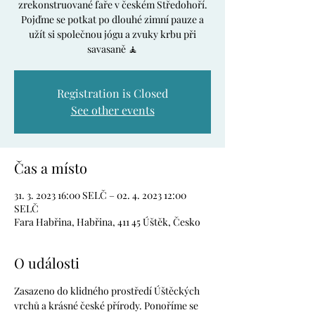
zrekonstruované faře v českém Středohoří.
Pojďme se potkat po dlouhé zimní pauze a
užít si společnou jógu a zvuky krbu při
savasaně 🧘
Registration is Closed
See other events
Čas a místo
31. 3. 2023 16:00 SELČ – 02. 4. 2023 12:00
SELČ
Fara Habřina, Habřina, 411 45 Úštěk, Česko
O události
Zasazeno do klidného prostředí Úštěckých 
vrchů a krásné české přírody. Ponoříme se 