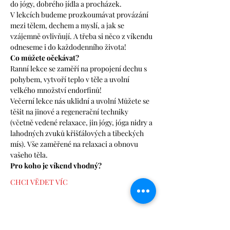
do jógy, dobrého jídla a procházek.
V lekcích budeme prozkoumávat provázání 
mezi tělem, dechem a myslí, a jak se 
vzájemně ovlivňují. A třeba si něco z víkendu 
odneseme i do každodenního života!
Co můžete očekávat?
Ranní lekce se zaměří na propojení dechu s 
pohybem, vytvoří teplo v těle a uvolní 
velkého množství endorfinů!
Večerní lekce nás uklidní a uvolní Můžete se 
těšit na jinové a regenerační techniky 
(včetně vedené relaxace, jin jógy, jóga nidry a 
lahodných zvuků křišťálových a tibeckých 
mís). Vše zaměřené na relaxaci a obnovu 
vašeho těla.
Pro koho je víkend vhodný?
CHCI VĚDET VÍC