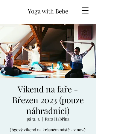
Yoga with Bebe
Víkend na faře -
Březen 2023 (pouze
náhradníci)
pá 31. 3.
  |  
Fara Habřina
Jógový víkend na krásném místě - v nově