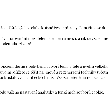
ředí Úštěckých vrchů a krásné české přírody. Ponoříme se do j
vat provázání mezi tělem, dechem a myslí, a jak se vzájemně o
dodenního života!
ropojení dechu s pohybem, vytvoří teplo v těle a uvolní velkéh
 uvolní Můžete se těšit na jinové a regenerační techniky (včetně
ů křišťálových a tibeckých mís). Vše zaměřené na relaxaci a o
?
du vašeho nastavení analytiky a funkčních souborů cookie.
ý pro všechny jógové příznivce, včetně začátečníků.