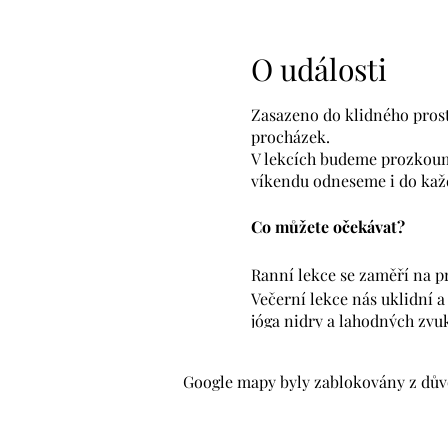
O události
Zasazeno do klidného prost
procházek.
V lekcích budeme prozkoumá
víkendu odneseme i do kaž
Co můžete očekávat?
Ranní lekce se zaměří na p
Večerní lekce nás uklidní a
jóga nidry a lahodných zvuk
Pro koho je víkend vhodný
Google mapy byly zablokovány z důvo
Tento víkend je vhodn