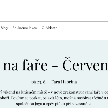
Blog
Soukromé lekce
O Alžbětě
na faře - Červen
pá 23. 6.
  |  
Fara Habřina
ý víkend na krásném místě - v nově zrekonstruované faře v 
ohoří. Pojďme se potkat, oslavit léto, možná nasbírat třešně a u
společnou jógu a zpěv ptáku při savasaně 🧘