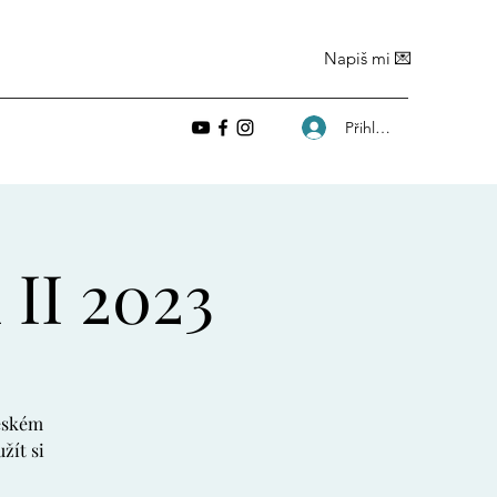
Napiš mi 💌
Přihlásit se
 II 2023
českém
žít si