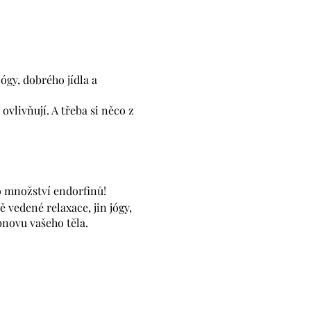
ógy, dobrého jídla a
vlivňují. A třeba si něco z
o množství endorfinů!
 vedené relaxace, jin jógy,
bnovu vašeho těla.