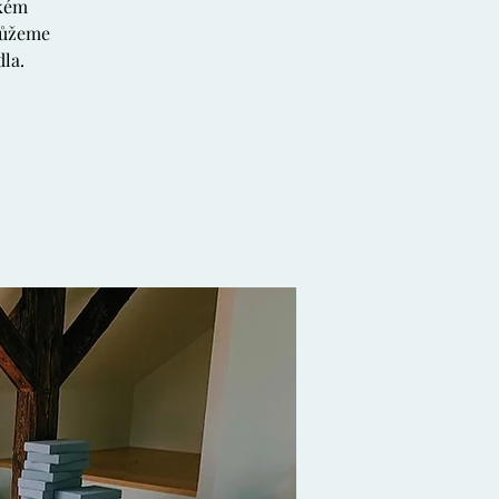
ském
 můžeme
dla.