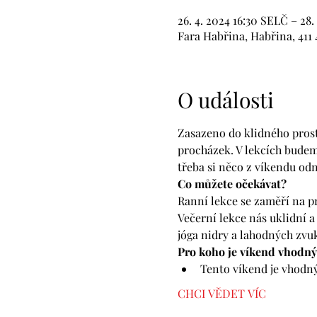
26. 4. 2024 16:30 SELČ – 28.
Fara Habřina, Habřina, 411 
O události
Zasazeno do klidného prostř
procházek. V lekcích budem
třeba si něco z víkendu od
Co můžete očekávat?
Ranní lekce se zaměří na p
Večerní lekce nás uklidní a 
jóga nidry a lahodných zvuk
Pro koho je víkend vhodný
Tento víkend je vhodný
CHCI VĚDET VÍC