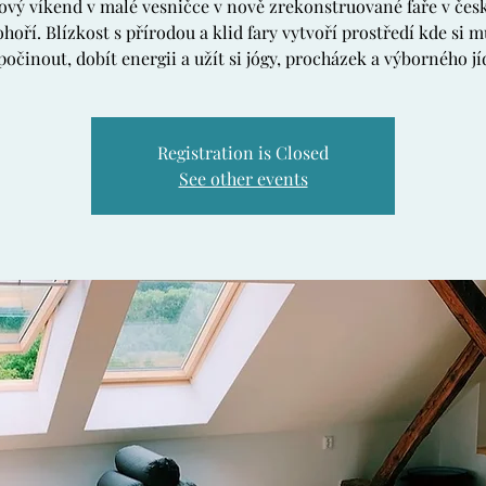
ový víkend v malé vesničce v nově zrekonstruované faře v če
hoří. Blízkost s přírodou a klid fary vytvoří prostředí kde si
očinout, dobít energii a užít si jógy, procházek a výborného jí
Registration is Closed
See other events