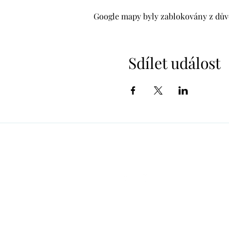
Google mapy byly zablokovány z důvo
Sdílet událost
alzbeta.dunn@gmail.com
+420 606 807 775