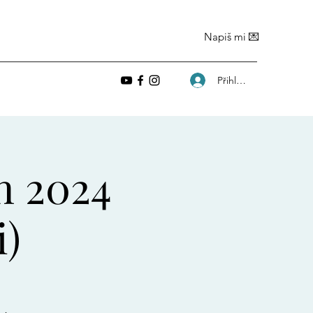
Napiš mi 💌
Přihlásit se
n 2024
i)