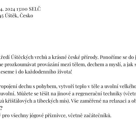
 4. 2024 13:00 SELČ
45 Úštěk, Česko
edí Úštěckých vrchů a krásné české přírody. Ponoříme se do jó
e prozkoumávat provázání mezi tělem, dechem a myslí, a jak se
neseme i do každodenního života!
ropojení dechu s pohybem, vytvoří teplo v těle a uvolní velkéh
uvolní. Můžete se těšit na jinové a regenerační techniky (včetn
ů křišťálových a tibeckých mís). Vše zaměřené na relaxaci a o
?
 pro všechny jógové příznivce, včetně začátečníků. 