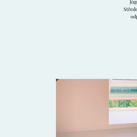
Jóg
Středo
odp