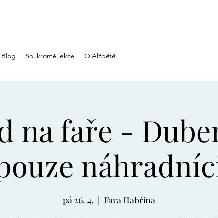
Blog
Soukromé lekce
O Alžbětě
d na faře - Dube
pouze náhradníc
pá 26. 4.
  |  
Fara Habřina