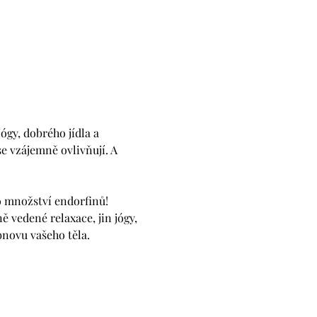
gy, dobrého jídla a 
 vzájemně ovlivňují. A 
o množství endorfinů!
ě vedené relaxace, jin jógy, 
bnovu vašeho těla.