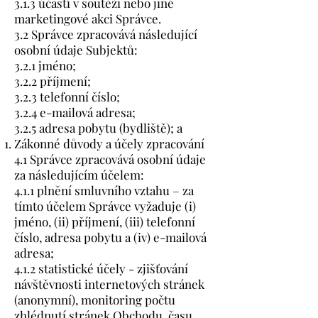
3.1.3 účastí v soutěži nebo jiné
marketingové akci Správce.
3.2 Správce zpracovává následující
osobní údaje Subjektů:
3.2.1 jméno;
3.2.2 příjmení;
3.2.3 telefonní číslo;
3.2.4 e-mailová adresa;
3.2.5 adresa pobytu (bydliště); a
Zákonné důvody a účely zpracování
4.1 Správce zpracovává osobní údaje
za následujícím účelem:
4.1.1 plnění smluvního vztahu – za
tímto účelem Správce vyžaduje (i)
jméno, (ii) příjmení, (iii) telefonní
číslo, adresa pobytu a (iv) e-mailová
adresa;
4.1.2 statistické účely - zjišťování
návštěvnosti internetových stránek
(anonymní), monitoring počtu
zhlédnutí stránek Obchodu, času