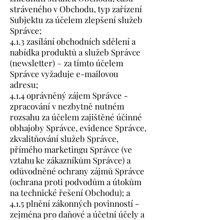
stráveného v Obchodu, typ zařízení
Subjektu za účelem zlepšení služeb
Správce;
4.1.3 zasílání obchodních sdělení a
nabídka produktů a služeb Správce
(newsletter) – za tímto účelem
Správce vyžaduje e-mailovou
adresu;
4.1.4 oprávněný zájem Správce -
zpracování v nezbytně nutném
rozsahu za účelem zajištěné účinné
obhajoby Správce, evidence Správce,
zkvalitňování služeb Správce,
přímého marketingu Správce (ve
vztahu ke zákazníkům Správce) a
odůvodněné ochrany zájmů Správce
(ochrana proti podvodům a útokům
na technické řešení Obchodu); a
4.1.5 plnění zákonných povinností -
zejména pro daňové a účetní účely a