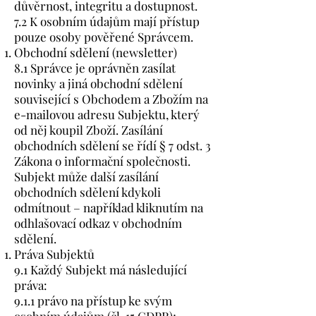
důvěrnost, integritu a dostupnost.
7.2 K osobním údajům mají přístup
pouze osoby pověřené Správcem.
Obchodní sdělení (newsletter)
8.1 Správce je oprávněn zasílat
novinky a jiná obchodní sdělení
související s Obchodem a Zbožím na
e-mailovou adresu Subjektu, který
od něj koupil Zboží. Zasílání
obchodních sdělení se řídí § 7 odst. 3
Zákona o informační společnosti.
Subjekt může další zasílání
obchodních sdělení kdykoli
odmítnout – například kliknutím na
odhlašovací odkaz v obchodním
sdělení.
Práva Subjektů
9.1 Každý Subjekt má následující
práva:
9.1.1 právo na přístup ke svým