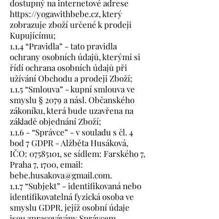
dostupný na internetové adrese
https://yogawithbebe.cz
, který
zobrazuje zboží určené k prodeji
Kupujícímu;
1.1.4 “Pravidla” - tato pravidla
ochrany osobních údajů, kterými si
řídí ochrana osobních údajů při
užívání Obchodu a prodeji Zboží;
1.1.5 “Smlouva” - kupní smlouva ve
smyslu § 2079 a násl. Občanského
zákoníku, která bude uzavřena na
základě objednání Zboží;
1.1.6 - “Správce” - v souladu s čl. 4
bod 7 GDPR - Alžběta Husáková,
IČO:
07585101
, se sídlem: Farského 7,
Praha 7, 1700, email:
bebe.husakova@gmail.com
.
1.1.7 “Subjekt” - identifikovaná nebo
identifikovatelná fyzická osoba ve
smyslu GDPR, jejíž osobní údaje
jsou zpracovávány Správcem