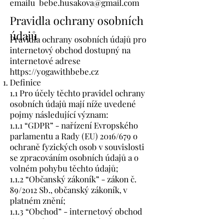
emailu
bebe.husakova@gmail.com
Pravidla ochrany osobních
údajů
Pravidla ochrany osobních údajů pro
internetový obchod dostupný na
internetové adrese
https://yogawithbebe.cz
Definice
1.1 Pro účely těchto pravidel ochrany
osobních údajů mají níže uvedené
pojmy následující význam:
1.1.1 “GDPR” - nařízení Evropského
parlamentu a Rady (EU) 2016/679 o
ochraně fyzických osob v souvislosti
se zpracováním osobních údajů a o
volném pohybu těchto údajů;
1.1.2 “Občanský zákoník” - zákon č.
89/2012 Sb., občanský zákoník, v
platném znění;
1.1.3 “Obchod” - internetový obchod