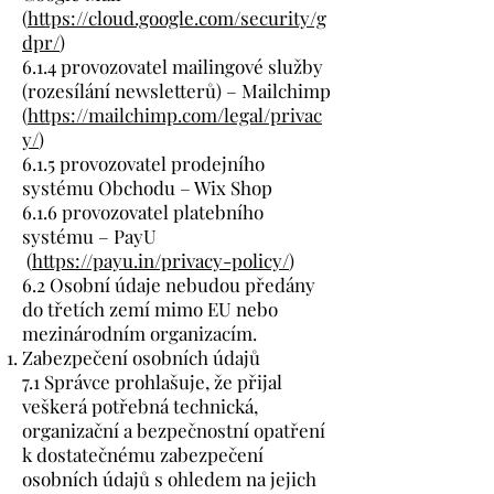
(
https://cloud.google.com/security/g
dpr/
)
6.1.4 provozovatel mailingové služby
(rozesílání newsletterů) – Mailchimp
(
https://mailchimp.com/legal/privac
y/
)
6.1.5 provozovatel prodejního
systému Obchodu – Wix Shop
6.1.6 provozovatel platebního
systému – PayU
(
https://payu.in/privacy-policy/
)
6.2 Osobní údaje nebudou předány
do třetích zemí mimo EU nebo
mezinárodním organizacím.
Zabezpečení osobních údajů
7.1 Správce prohlašuje, že přijal
veškerá potřebná technická,
organizační a bezpečnostní opatření
k dostatečnému zabezpečení
osobních údajů s ohledem na jejich