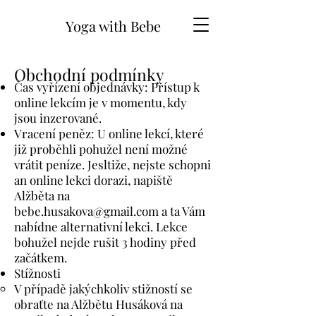
Yoga with Bebe
Obchodní podmínky
Čas vyřízení objednávky: Přístup k
online lekcím je v momentu, kdy
jsou inzerované.
Vracení peněz: U online lekcí, které
již proběhli pohužel není možné
vrátit peníze. Jesltiže, nejste schopni
an online lekci dorazi, napiště
Alžběta na
bebe.husakova@gmail.com
a ta Vám
nabídne alternativní lekci. Lekce
bohužel nejde rušit 3 hodiny před
začátkem.
Stížnosti
V případě jakýchkoliv stižností se
obraťte na Alžbětu Husáková na