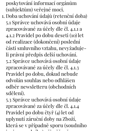
poskytování informací orgánům
(subjektům) veřejné moci.
Doba uchování údajů (retenční doba)
5.1 Správce uchovává osobní údaje
zpracovávané za účely dle čl. 4.1.1 a
4.1.2 Pravidel po dobu deseti (10) let
od realizace (dokončení) poslední
části smluvního vztahu, nevyžaduje-
li právní předpis delší uchování.
5.2 Správce uchovává osobní údaje
zpracovávané za účely dle čl. 4.1.3
Pravidel po dobu, dokud nebude
odvolán souhlas nebo odhlášen
odběr newsletteru (obchodních
sdělení).
5.3 Správce uchovává osobní údaje
zpracovávané za účely dle čl. 4.1.4
Pravidel po dobu čtyř (4) let od
uplynutí záruční doby na Zboží,
která se v případně sporu (soudního