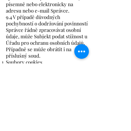
písemně nebo elektronicky na
adresu nebo e-mail Správce.
9.4 V případě důvodných
pochybností o dodržování povinností
Správce řádně zpracovávat osobní
údaje, může Subjekt podat stížnost u
Úřadu pro ochranu osobních údajů.
Případně se může obrátit i na
příslušný soud.
Soubory cookies
10.1 Správce používá soubory cookies
ke sbírání údajů o chování
návštěvníků Obchodu za účelem
zlepšení služeb Správce. Stránky
Obchodu je současně možné
prohlížet i v režimu, kdy nebude
sledováno chování daného
návštěvníka. Tento režim je možné
aktivovat odpovídajícím nastavením
webového prohlížeče, nebo zasláním