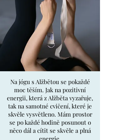
Na jógu s Alžbětou se pokaždé
moc těším. Jak na pozitivní
energii, která z Alžběta vyzařuje,
tak na samotné cvičení, které je
skvěle vysvětleno. Mám prostor
se po každé hodině posunout o
něco dál a cítit se skvěle a plná
energie.