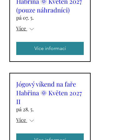
Habřina 🌞 Květen 2027
(pouze náhradníci)
pá 07. 5.
Více
Více informací
Jógový víkend na faře
Habřina 🌞 Květen 2027
II
pá 28. 5.
Více
Více informací