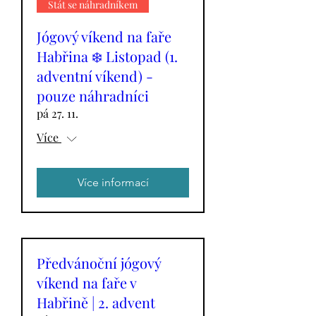
Stát se náhradníkem
Jógový víkend na faře
Habřina ❄️ Listopad (1.
adventní víkend) -
pouze náhradníci
pá 27. 11.
Více
Více informací
Předvánoční jógový
víkend na faře v
Habřině | 2. advent