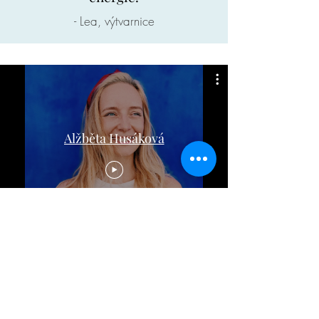
- Lea, výtvarnice
Alžběta Husáková
Žďobánky a kousíčky z jógového
života i mimo něj