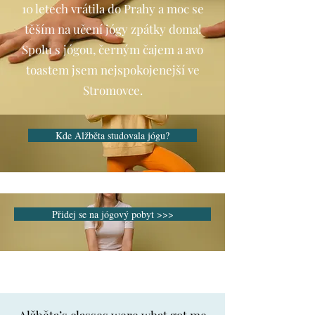
10 letech vrátila do Prahy a moc se
těším na učení jógy zpátky doma!
Spolu s jógou, černým čajem a avo
toastem jsem nejspokojenejší ve
Stromovce.
Kde Alžběta studovala jógu?
Přidej se na jógový pobyt >>>