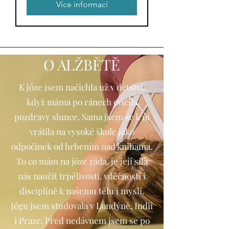
Více informací
O ALŽBĚTĚ
K józe jsem načichla už v dětství,
když máma po ránech cvičila
pozdravy slunce. Sama jsem se k ní
vrátila na vysoké škole jako
odpočinek od hrbením nad knihama.
To co mám na józe ráda, je její síla
nás naučit trpělivosti, vděčnosti i
disciplíně k našemu tělu i mysli.
Jógu jsem studovala v Londýně, Indii
i Praze. Před nedávnem jsem se po