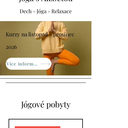
Dech - Jóga - Relaxace
Kurzy na listopad - prosinec
2026
Více informací
Jógové pobyty