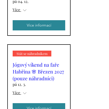
pá 04. 12.
Více
Více informací
Stát se náhradníkem
Jógový víkend na faře
Habřina 🌸 Březen 2027
(pouze náhradníci)
pá 12. 3.
Více
Více informací