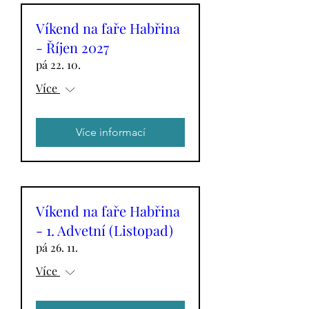
Víkend na faře Habřina
- Říjen 2027
pá 22. 10.
Více
Více informací
Víkend na faře Habřina
- 1. Advetní (Listopad)
pá 26. 11.
Více