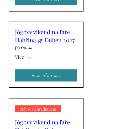
Jógový víkend na faře
Habřina 🌿 Duben 2027
pá 09. 4.
Více
Více informací
Stát se náhradníkem
Jógový víkend na faře