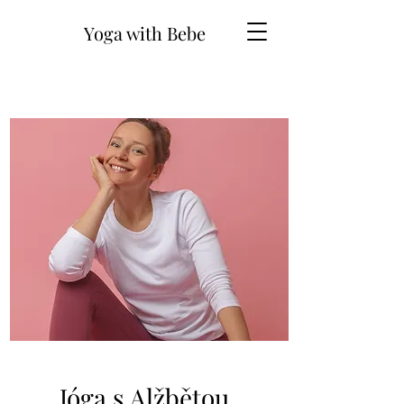
Yoga with Bebe
Jóga s Alžbětou